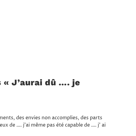
« J’aurai dû …. je
ents, des envies non accomplies, des parts
ux de …. j’ai même pas été capable de …. j’ ai