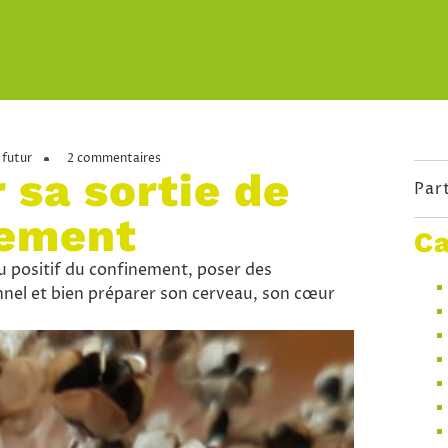
futur
2 commentaires
 sa sortie de
Par
nement
Ca
u positif du confinement, poser des
onnel et bien préparer son cerveau, son cœur