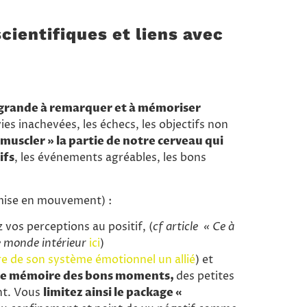
cientifiques et liens avec
 grande à remarquer et à mémoriser
vies inachevées, les échecs, les objectifs non
« muscler » la partie de notre cerveau qui
ifs
, les événements agréables, les bons
s mise en mouvement) :
 vos perceptions au positif, (
cf article « Ce à
e monde intérieur
ici
)
re de son système émotionnel un allié
) et
e mémoire des bons moments,
des petites
nt. Vous
limitez ainsi le package «