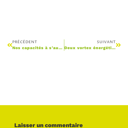
PRÉCÉDENT
SUIVANT
Nos capacités à s’auto accompagner ne sont pas stables
Deux vortex énergétiques apparemment opposés mais complétement intriqués
Laisser un commentaire