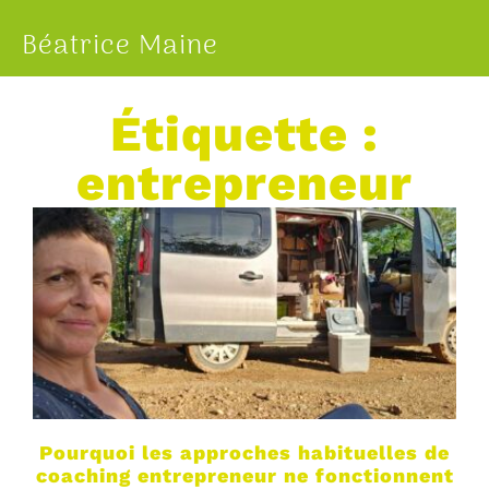
Béatrice Maine
Étiquette :
entrepreneur
Pourquoi les approches habituelles de
coaching entrepreneur ne fonctionnent