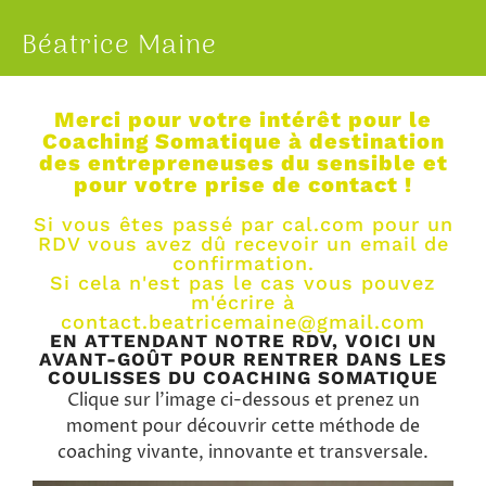
Béatrice Maine
Merci pour votre intérêt pour le
Coaching Somatique à destination
des entrepreneuses du sensible et
pour votre prise de contact !
Si vous êtes passé par cal.com pour un
RDV vous avez dû recevoir un email de
confirmation.
Si cela n'est pas le cas vous pouvez
m'écrire à
contact.beatricemaine@gmail.com
EN ATTENDANT NOTRE RDV, VOICI UN
AVANT-GOÛT POUR RENTRER DANS LES
COULISSES DU COACHING SOMATIQUE
Clique sur l’image ci-dessous et prenez un
moment pour découvrir cette méthode de
coaching vivante, innovante et transversale.