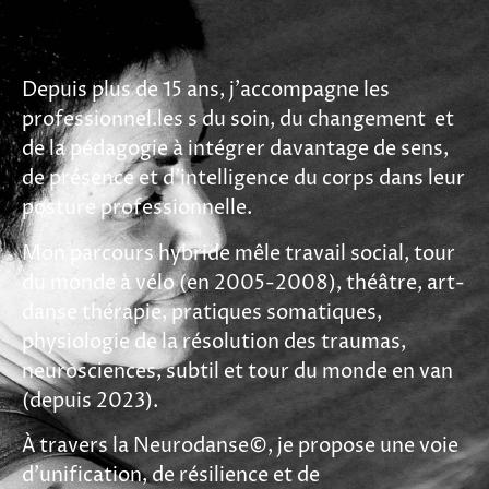
Depuis plus de 15 ans, j’accompagne les
professionnel.les s du soin, du changement et
de la pédagogie à intégrer davantage de
sens
,
de
présence
et
d’intelligence du corps
dans leur
posture professionnelle.
Mon parcours hybride mêle travail social, tour
du monde à vélo (en 2005-2008), théâtre, art-
danse thérapie, pratiques somatiques,
physiologie de la résolution des traumas,
neurosciences, subtil et tour du monde en van
(depuis 2023).
À travers la Neurodanse©, je propose une voie
d’unification, de résilience et de