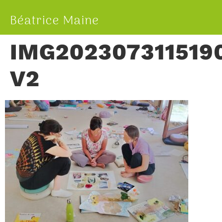
Béatrice Maine
IMG202307311519
V2