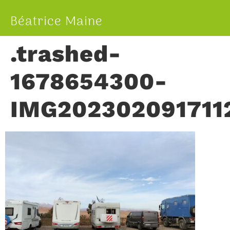
Béatrice Maine
.trashed-
1678654300-
IMG202302091711