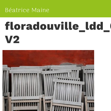
Béatrice Maine
floradouville_ldd
V2