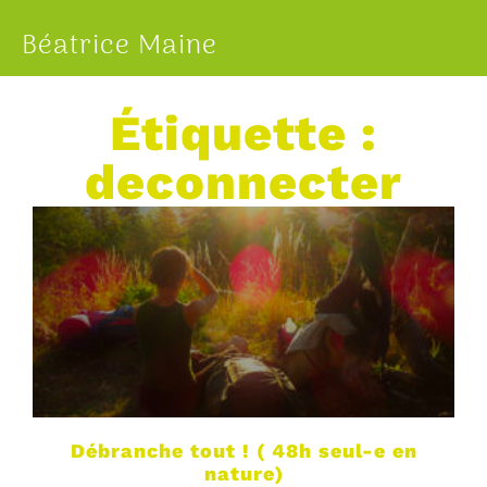
Béatrice Maine
Étiquette :
deconnecter
Débranche tout ! ( 48h seul-e en
nature)