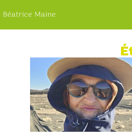
Béatrice Maine
É